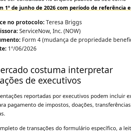
m 1º de junho de 2026 com período de referência 
e no protocolo:
Teresa Briggs
ssora:
ServiceNow, Inc. (NOW)
umento:
Form 4 (mudança de propriedade benefic
te:
1º/06/2026
rcado costuma interpretar
ções de executivos
ntações reportadas por executivos podem incluir ex
ra pagamento de impostos, doações, transferências 
s.
pleto de transações do formulário específico, a leit