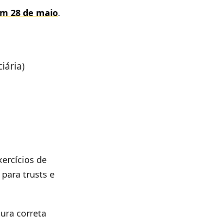
em 28 de maio
.
iária)
ercícios de
para trusts e
ura correta