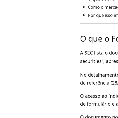
Como o mercad
Por que isso i
O que o F
A SEC lista o do
securities”, ap
No detalhamento 
de referência (2
O acesso ao índi
de formulário e 
O documento pod