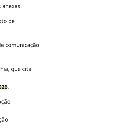
s anexas.
xto de
 de comunicação
ia, que cita
026
.
pção
ção