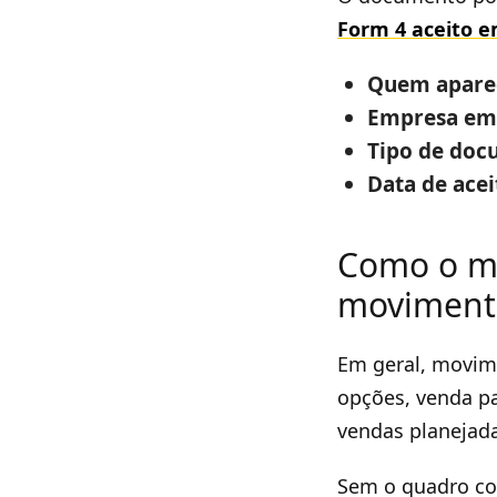
Form 4 aceito e
Quem aparec
Empresa emi
Tipo de doc
Data de acei
Como o me
movimenta
Em geral, movime
opções, venda pa
vendas planejada
Sem o quadro com