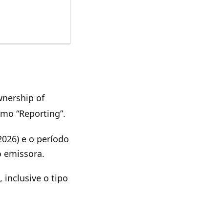
s
wnership of
omo “Reporting”.
026) e o período
o emissora.
 inclusive o tipo