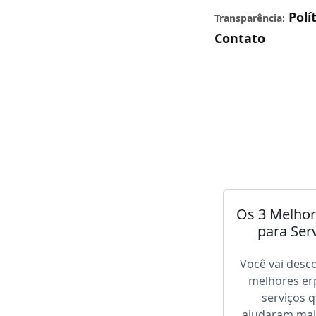
Polí
Transparência:
Contato
Os 3 Melhor
para Ser
Você vai desco
melhores er
serviços q
ajudaram mai