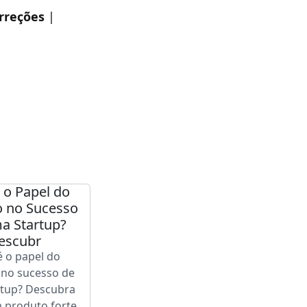
orreções
|
 o Papel do
o no Sucesso
a Startup?
escubr
é o papel do
 no sucesso de
rtup? Descubra
produto forte