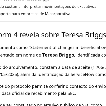
o costuma interpretar movimentações de executivos
mporta para empresas de IA corporativa
orm 4 revela sobre Teresa Brigg
cumento como “Statement of changes in beneficial o
Teresa Briggs
resentado em nome de
, identificada c
do arquivamento, constam a data de aceite (1º/06/2
8/05/2026), além da identificação da ServiceNow com
ce do protocolo permite conferir o contexto do envio,
a data oficial de recebimento pela SEC.
e ser consultado no arquivo público da SEC como