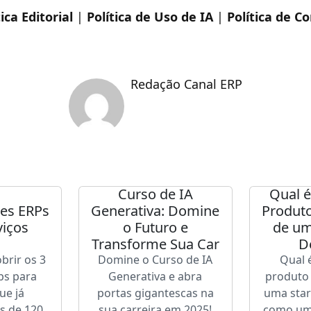
tica Editorial
|
Política de Uso de IA
|
Política de C
Redação Canal ERP
Curso de IA
Qual é
es ERPs
Generativa: Domine
Produt
viços
o Futuro e
de um
Transforme Sua Car
D
brir os 3
Domine o Curso de IA
Qual 
ps para
Generativa e abra
produto
ue já
portas gigantescas na
uma sta
s de 120
sua carreira em 2025!
como um 