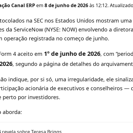
ação Canal ERP
em
8 de junho de 2026
às 12:12. Atualiza
tocolados na SEC nos Estados Unidos mostram um
es da ServiceNow (NYSE: NOW) envolvendo a diretora 
m operação registrada no começo de junho.
1º de junho de 2026
 Form 4 aceito em
, com “perio
 2026
, segundo a página de detalhes do arquivament
o indique, por si só, uma irregularidade, ele sinali
icipação acionária de executivos e conselheiros —
perto por investidores.
o aborda:
 revela sobre Teresa Briggs