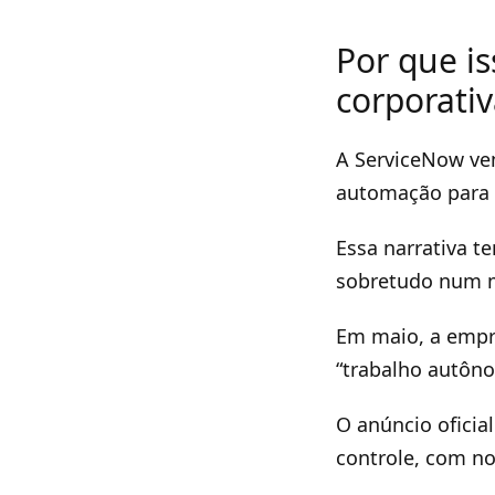
Por que i
corporati
A ServiceNow ve
automação para 
Essa narrativa t
sobretudo num m
Em maio, a empr
“trabalho autôn
O anúncio oficia
controle, com no