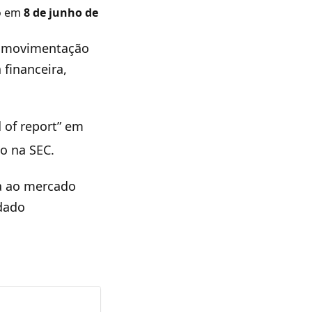
do em
8 de junho de
a movimentação
financeira,
d of report” em
o na SEC.
za ao mercado
 dado