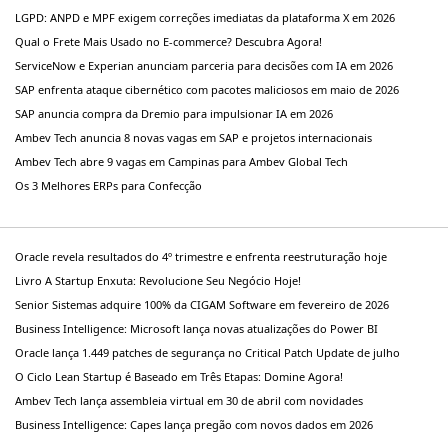
LGPD: ANPD e MPF exigem correções imediatas da plataforma X em 2026
Qual o Frete Mais Usado no E-commerce? Descubra Agora!
ServiceNow e Experian anunciam parceria para decisões com IA em 2026
SAP enfrenta ataque cibernético com pacotes maliciosos em maio de 2026
SAP anuncia compra da Dremio para impulsionar IA em 2026
Ambev Tech anuncia 8 novas vagas em SAP e projetos internacionais
Ambev Tech abre 9 vagas em Campinas para Ambev Global Tech
Os 3 Melhores ERPs para Confecção
Oracle revela resultados do 4º trimestre e enfrenta reestruturação hoje
Livro A Startup Enxuta: Revolucione Seu Negócio Hoje!
Senior Sistemas adquire 100% da CIGAM Software em fevereiro de 2026
Business Intelligence: Microsoft lança novas atualizações do Power BI
Oracle lança 1.449 patches de segurança no Critical Patch Update de julho
O Ciclo Lean Startup é Baseado em Três Etapas: Domine Agora!
Ambev Tech lança assembleia virtual em 30 de abril com novidades
Business Intelligence: Capes lança pregão com novos dados em 2026