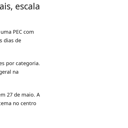
is, escala
r uma PEC com
s dias de
es por categoria.
geral na
em 27 de maio. A
 tema no centro