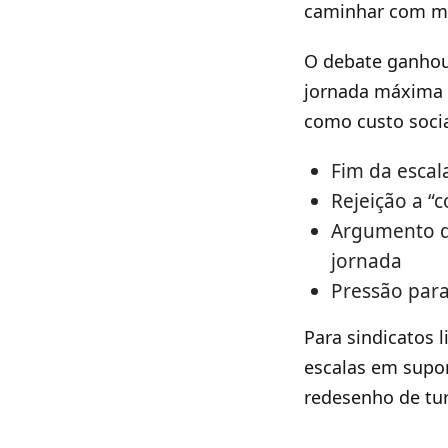
caminhar com ma
O debate ganhou 
jornada máxima s
como custo soci
Fim da escal
Rejeição a “
Argumento d
jornada
Pressão para
Para sindicatos 
escalas em supor
redesenho de tu