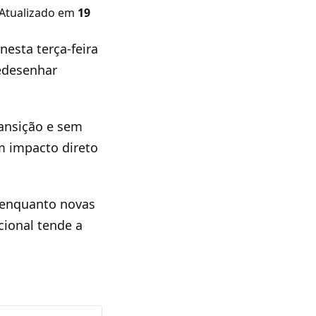
 Atualizado em
19
esta terça-feira
redesenhar
ransição e sem
m impacto direto
, enquanto novas
cional tende a