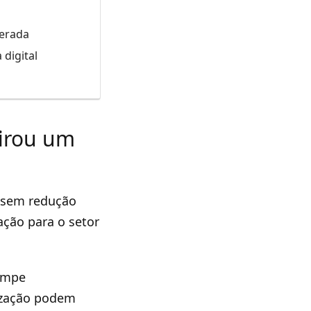
lerada
 digital
virou um
1 sem redução
ação para o setor
rompe
ização podem