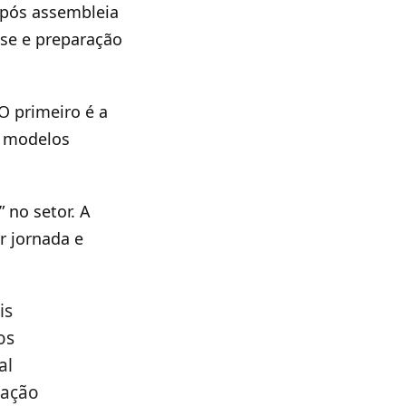
após assembleia
se e preparação
O primeiro é a
m modelos
 no setor. A
r jornada e
is
os
al
iação