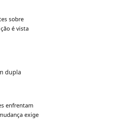
tes sobre
ção é vista
m dupla
res enfrentam
 mudança exige