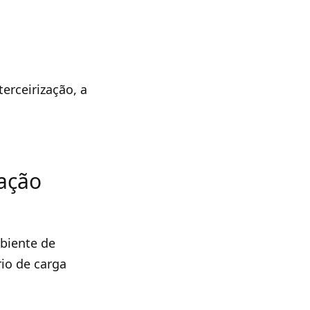
erceirização, a
zação
biente de
rio de carga