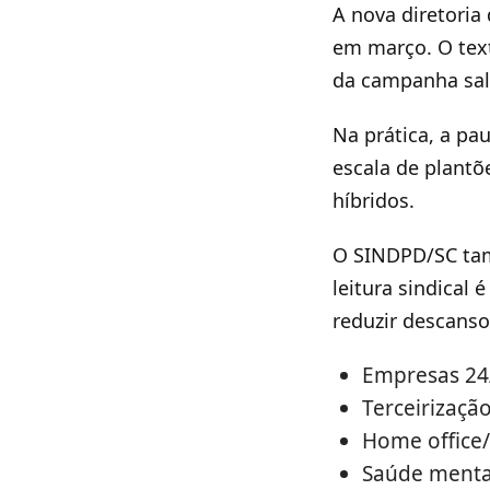
A nova diretoria
em março. O tex
da campanha sala
Na prática, a pa
escala de plant
híbridos.
O SINDPD/SC tamb
leitura sindical
reduzir descanso
Empresas 24/
Terceirizaçã
Home office/h
Saúde menta