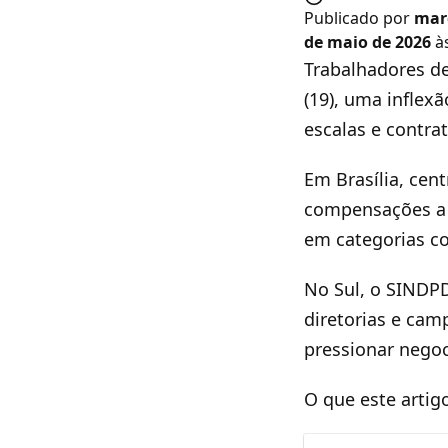
Publicado por
mar
de maio de 2026
às
Trabalhadores de
(19), uma inflex
escalas e contra
Em Brasília, cen
compensações a 
em categorias c
No Sul, o SINDPD
diretorias e cam
pressionar negoc
O que este artig