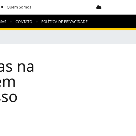
Quem Somos
IAS
CONTATO
POLÍTICA DE PRIVACIDADE
as na
 em
sso