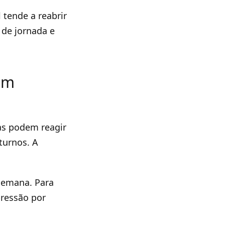
tende a reabrir
de jornada e
om
as podem reagir
turnos. A
semana. Para
pressão por