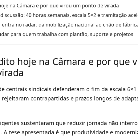
 hoje na Câmara e por que virou um ponto de virada
iscussão: 40 horas semanais, escala 5×2 e tramitação ace
entra no radar: da mobilização nacional ao chão de fábrica
dar para quem trabalha com plantão, suporte e projetos
 dito hoje na Câmara e por que 
virada
e centrais sindicais defenderam o fim da escala 6×
 rejeitaram contrapartidas e prazos longos de adapt
rigentes sustentaram que reduzir jornada não inter
. A tese apresentada é que produtividade e modern