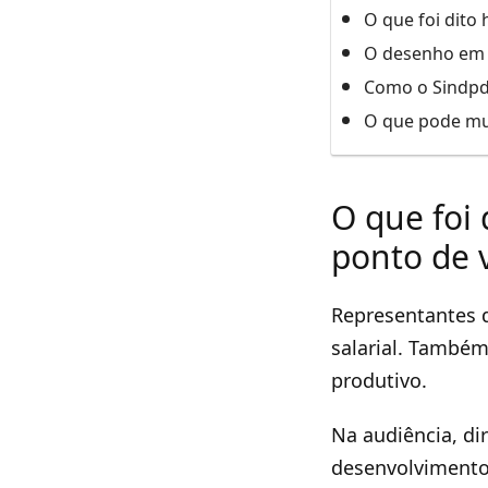
O que foi dito
O desenho em d
Como o Sindpd 
O que pode mu
O que foi
ponto de 
Representantes d
salarial. Também
produtivo.
Na audiência, di
desenvolvimento