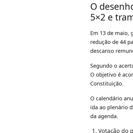
O desenho
5×2 e tra
Em 13 de maio, 
redução de 44 pa
descanso remun
Segundo o acerto
O objetivo é aco
Constituição.
O calendário anu
ida ao plenário 
da agenda.
Votação do p