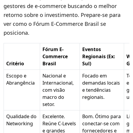
gestores de e-commerce buscando o melhor
retorno sobre o investimento. Prepare-se para
ver como o Fórum E-Commerce Brasil se
posiciona.
Fórum E-
Eventos
Commerce
Regionais (Ex:
We
Critério
Brasil
Sul)
Gr
Escopo e
Nacional e
Focado em
Tó
Abrangência
Internacional,
demandas locais
esp
com visão
e tendências
ge
macro do
regionais.
um
setor.
Qualidade do
Excelente.
Bom. Ótimo para
Li
Networking
Reúne C-Levels
conectar-se com
ge
e grandes
fornecedores e
ma