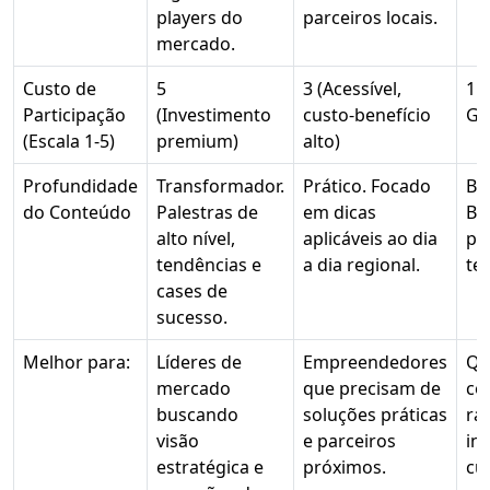
players do
parceiros locais.
mercado.
Custo de
5
3 (Acessível,
1 
Participação
(Investimento
custo-benefício
Gr
(Escala 1-5)
premium)
alto)
Profundidade
Transformador.
Prático. Focado
Bá
do Conteúdo
Palestras de
em dicas
Bo
alto nível,
aplicáveis ao dia
pa
tendências e
a dia regional.
te
cases de
sucesso.
Melhor para:
Líderes de
Empreendedores
Qu
mercado
que precisam de
co
buscando
soluções práticas
rá
visão
e parceiros
in
estratégica e
próximos.
cus