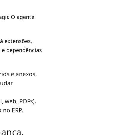
agir. O agente
á extensões,
l e dependências
rios e anexos.
mudar
, web, PDFs).
 no ERP.
nança,