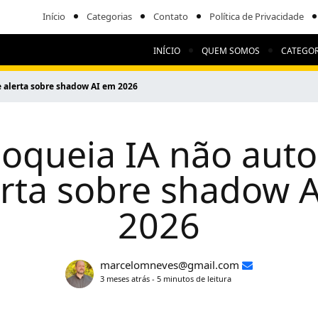
Início
Categorias
Contato
Política de Privacidade
INÍCIO
QUEM SOMOS
CATEGOR
e alerta sobre shadow AI em 2026
loqueia IA não auto
erta sobre shadow 
2026
marcelomneves@gmail.com
3 meses atrás - 5 minutos de leitura