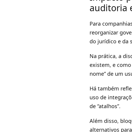
auditoria 
Para companhias n
reorganizar gove
do jurídico e da
Na prática, a di
existem, e como 
nome” de um usu
Há também reflex
uso de integraç
de “atalhos”.
Além disso, bloq
alternativos par