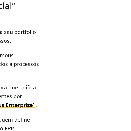
ial”
 seu portfólio
ssos.
nomous
ados a processos
ra que unifica
entes por
s Enterprise”
.
 quem define
o ERP.