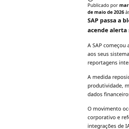
Publicado por
mar
de maio de 2026
às
SAP passa a b
acende alerta
A SAP começou a r
aos seus sistem
reportagens inte
A medida reposic
produtividade, 
dados financeiro
O movimento oco
corporativo e re
integrações de I