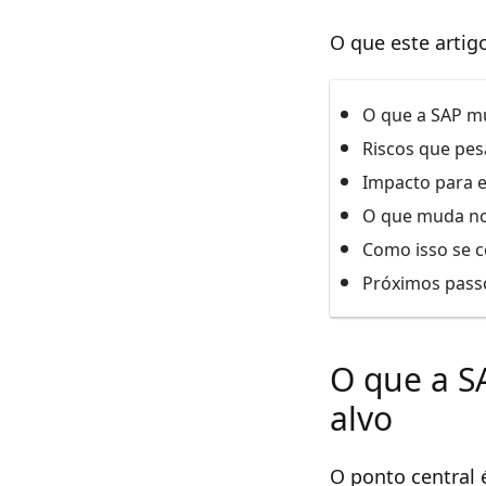
O que este artig
O que a SAP m
Riscos que pe
Impacto para e
O que muda no 
Como isso se c
Próximos pass
O que a S
alvo
O ponto central 