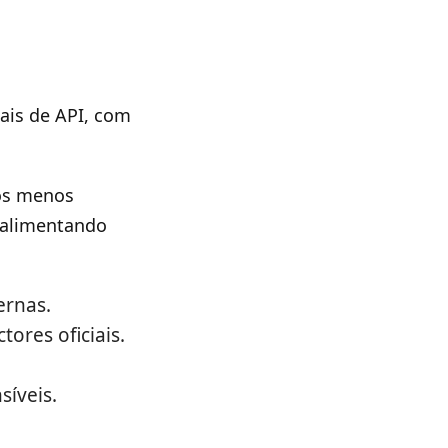
iais de API, com
os menos
 alimentando
ernas.
ores oficiais.
síveis.