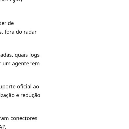
ter de
, fora do radar
tadas, quais logs
or um agente “em
porte oficial ao
ização e redução
aram conectores
AP.