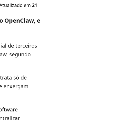
 Atualizado em
21
 o OpenClaw, e
ial de terceiros
law, segundo
trata só de
ue enxergam
oftware
tralizar