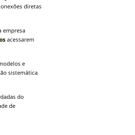
conexões diretas
 a empresa
dos
acessarem
modelos e
ção sistemática
rdadas do
ade de