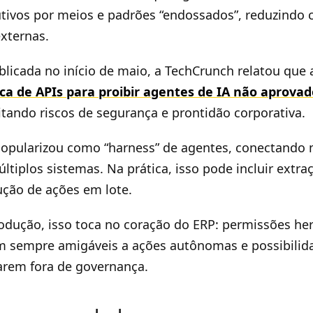
tivos por meios e padrões “endossados”, reduzindo 
xternas.
licada no início de maio, a TechCrunch relatou que
ica de APIs para proibir agentes de IA não aprova
itando riscos de segurança e prontidão corporativa.
opularizou como “harness” de agentes, conectando 
tiplos sistemas. Na prática, isso pode incluir extra
ção de ações em lote.
odução, isso toca no coração do ERP: permissões he
em sempre amigáveis a ações autônomas e possibilid
rem fora de governança.