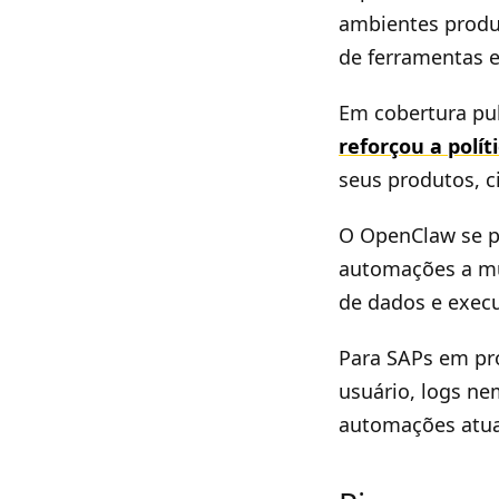
ambientes produ
de ferramentas e
Em cobertura pub
reforçou a polít
seus produtos, c
O OpenClaw se p
automações a múl
de dados e execu
Para SAPs em pr
usuário, logs n
automações atua