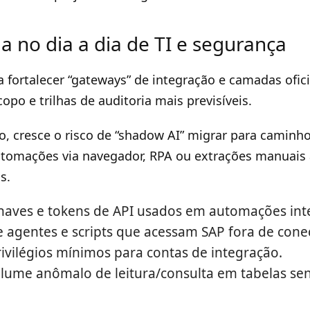
 no dia a dia de TI e segurança
 fortalecer “gateways” de integração e camadas ofic
opo e trilhas de auditoria mais previsíveis.
 cresce o risco de “shadow AI” migrar para caminh
automações via navegador, RPA ou extrações manuais
s.
haves e tokens de API usados em automações int
e agentes e scripts que acessam SAP fora de conect
privilégios mínimos para contas de integração.
olume anômalo de leitura/consulta em tabelas sen