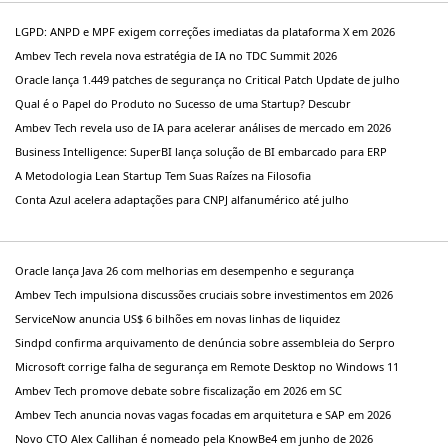
LGPD: ANPD e MPF exigem correções imediatas da plataforma X em 2026
Ambev Tech revela nova estratégia de IA no TDC Summit 2026
Oracle lança 1.449 patches de segurança no Critical Patch Update de julho
Qual é o Papel do Produto no Sucesso de uma Startup? Descubr
Ambev Tech revela uso de IA para acelerar análises de mercado em 2026
Business Intelligence: SuperBI lança solução de BI embarcado para ERP
A Metodologia Lean Startup Tem Suas Raízes na Filosofia
Conta Azul acelera adaptações para CNPJ alfanumérico até julho
Oracle lança Java 26 com melhorias em desempenho e segurança
Ambev Tech impulsiona discussões cruciais sobre investimentos em 2026
ServiceNow anuncia US$ 6 bilhões em novas linhas de liquidez
Sindpd confirma arquivamento de denúncia sobre assembleia do Serpro
Microsoft corrige falha de segurança em Remote Desktop no Windows 11
Ambev Tech promove debate sobre fiscalização em 2026 em SC
Ambev Tech anuncia novas vagas focadas em arquitetura e SAP em 2026
Novo CTO Alex Callihan é nomeado pela KnowBe4 em junho de 2026