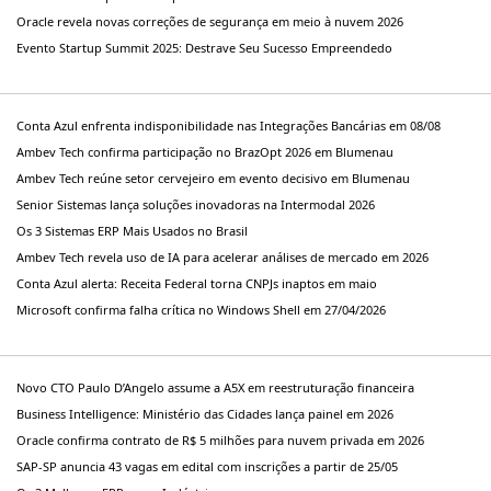
Oracle revela novas correções de segurança em meio à nuvem 2026
Evento Startup Summit 2025: Destrave Seu Sucesso Empreendedo
Conta Azul enfrenta indisponibilidade nas Integrações Bancárias em 08/08
Ambev Tech confirma participação no BrazOpt 2026 em Blumenau
Ambev Tech reúne setor cervejeiro em evento decisivo em Blumenau
Senior Sistemas lança soluções inovadoras na Intermodal 2026
Os 3 Sistemas ERP Mais Usados no Brasil
Ambev Tech revela uso de IA para acelerar análises de mercado em 2026
Conta Azul alerta: Receita Federal torna CNPJs inaptos em maio
Microsoft confirma falha crítica no Windows Shell em 27/04/2026
Novo CTO Paulo D’Angelo assume a A5X em reestruturação financeira
Business Intelligence: Ministério das Cidades lança painel em 2026
Oracle confirma contrato de R$ 5 milhões para nuvem privada em 2026
SAP-SP anuncia 43 vagas em edital com inscrições a partir de 25/05