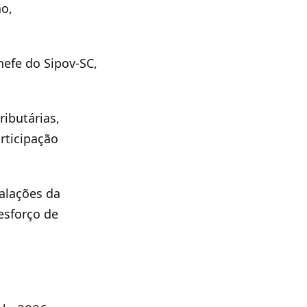
ão,
hefe do Sipov-SC,
ibutárias,
rticipação
talações da
esforço de