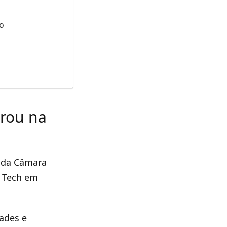
ro
rou na
o da Câmara
v Tech em
dades e