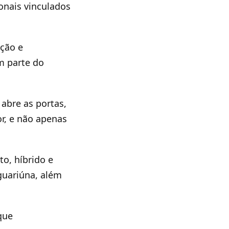
ionais vinculados
ação e
m parte do
abre as portas,
or, e não apenas
o, híbrido e
guariúna, além
que