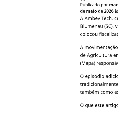
Publicado por
mar
de maio de 2026
às
A Ambev Tech, c
Blumenau (SC), v
colocou fiscaliz
A movimentação 
de Agricultura e
(Mapa) responsáv
O episódio adic
tradicionalmente
também como espa
O que este artig