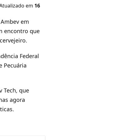
 Atualizado em
16
da Ambev em
um encontro que
cervejeiro.
dência Federal
e Pecuária
v Tech, que
 mas agora
ticas.