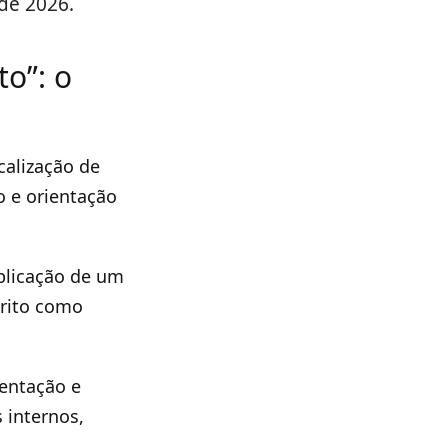
de 2026.
to”: o
calização de
o e orientação
blicação de um
crito como
entação e
 internos,