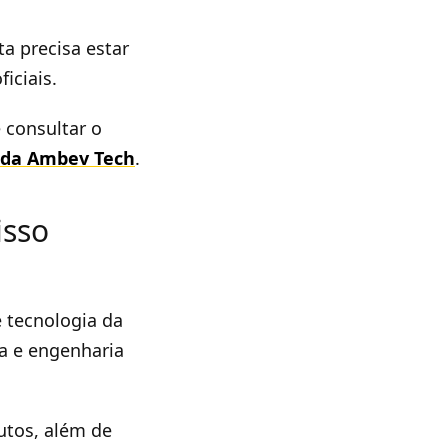
ta precisa estar
iciais.
 consultar o
o da Ambev Tech
.
isso
 tecnologia da
a e engenharia
utos, além de