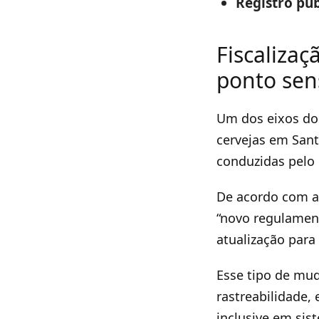
Registro púb
Fiscalizaç
ponto sen
Um dos eixos do 
cervejas em Sant
conduzidas pelo
De acordo com a 
“novo regulament
atualização para
Esse tipo de mu
rastreabilidade,
inclusive em sist