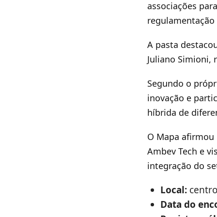
associações para
regulamentação e
A pasta destacou
Juliano Simioni,
Segundo o própri
inovação e parti
híbrida de difere
O Mapa afirmou q
Ambev Tech e vis
integração do set
Local:
centro
Data do enc