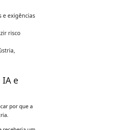
 e exigências
ir risco
stria,
 IA e
car por que a
ria.
e receberia um