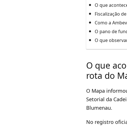
O que acontec
Fiscalização d
Como a Ambev T
O pano de fund
O que observar
O que aco
rota do M
O Mapa informou
Setorial da Cade
Blumenau.
No registro ofic