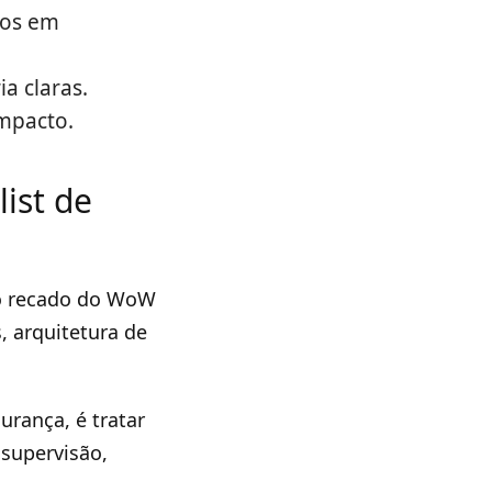
sos em
ia claras.
mpacto.
ist de
 o recado do WoW
 arquitetura de
rança, é tratar
 supervisão,