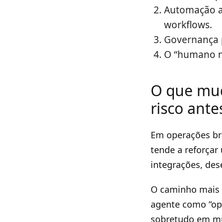
Automação 
workflows.
Governança p
O “humano no
O que muda
risco ant
Em operações br
tende a reforça
integrações, des
O caminho mais s
agente como “ope
sobretudo em mu