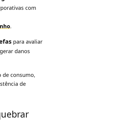
rporativas com
enho
.
efas
para avaliar
 gerar danos
so de consumo,
stência de
quebrar