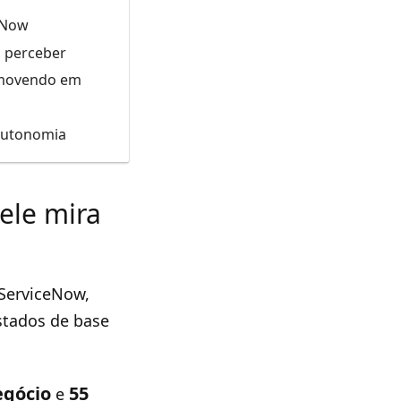
ceNow
m perceber
omovendo em
 autonomia
ele mira
ServiceNow,
stados de base
egócio
55
e