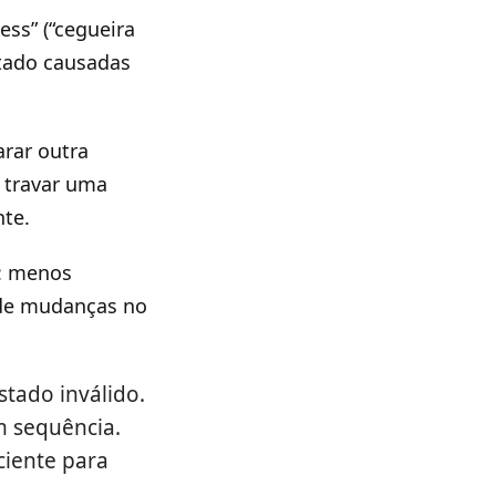
ss” (“cegueira
stado causadas
arar outra
, travar uma
nte.
”: menos
 de mudanças no
stado inválido.
m sequência.
ciente para