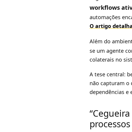
workflows ati
automações enc
O artigo detalh
Além do ambient
se um agente co
colaterais no si
A tese central: 
não capturam o q
dependências e e
“Cegueira
processos