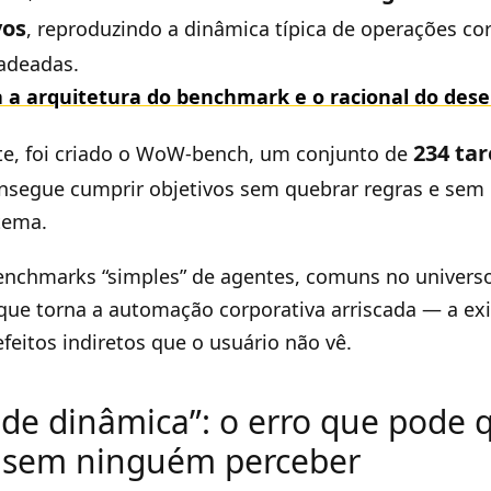
vos
, reproduzindo a dinâmica típica de operações co
adeadas.
a a arquitetura do benchmark e o racional do des
234 tar
e, foi criado o WoW-bench, um conjunto de
nsegue cumprir objetivos sem quebrar regras e sem
stema.
benchmarks “simples” de agentes, comuns no univer
ue torna a automação corporativa arriscada — a exi
feitos indiretos que o usuário não vê.
 de dinâmica”: o erro que pode 
 sem ninguém perceber