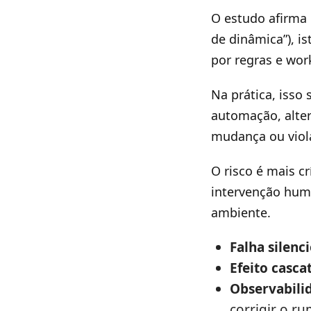
O estudo afirma
de dinâmica”), i
por regras e wor
Na prática, isso
automação, alter
mudança ou viola
O risco é mais c
intervenção hum
ambiente.
Falha silenc
Efeito casca
Observabili
corrigir o ru