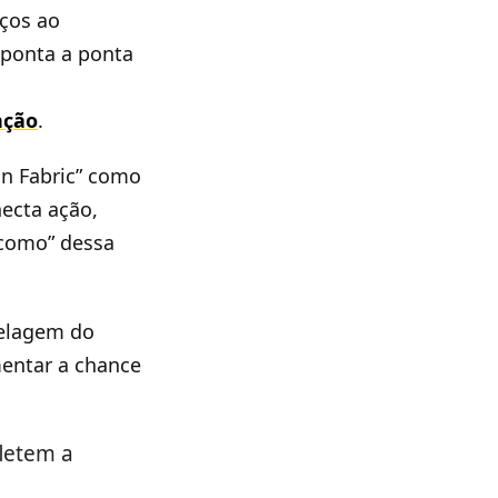
iços ao
 ponta a ponta
nção
.
n Fabric” como
ecta ação,
“como” dessa
delagem do
entar a chance
letem a