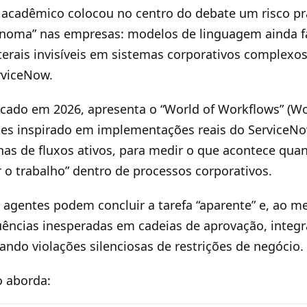
acadêmico colocou no centro do debate um risco prá
ônoma” nas empresas: modelos de linguagem ainda f
terais invisíveis em sistemas corporativos complexo
rviceNow.
icado em 2026, apresenta o “World of Workflows” (
tes inspirado em implementações reais do ServiceN
nas de fluxos ativos, para medir o que acontece qu
r o trabalho” dentro de processos corporativos.
o: agentes podem concluir a tarefa “aparente” e, ao
ências inesperadas em cadeias de aprovação, integr
ndo violações silenciosas de restrições de negócio.
o aborda: