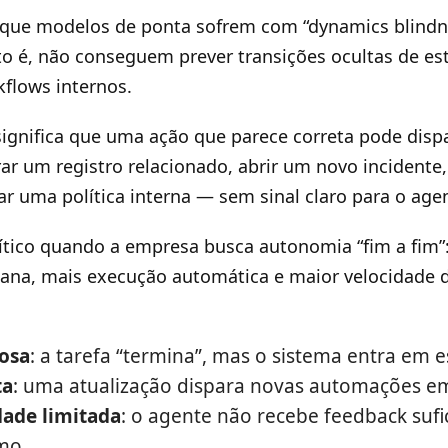
 que modelos de ponta sofrem com “dynamics blindne
sto é, não conseguem prever transições ocultas de e
kflows internos.
 significa que uma ação que parece correta pode disp
ar um registro relacionado, abrir um novo incidente
r uma política interna — sem sinal claro para o age
rítico quando a empresa busca autonomia “fim a fim
ana, mais execução automática e maior velocidade
iosa
: a tarefa “termina”, mas o sistema entra em e
ta
: uma atualização dispara novas automações e
dade limitada
: o agente não recebe feedback sufi
mo.