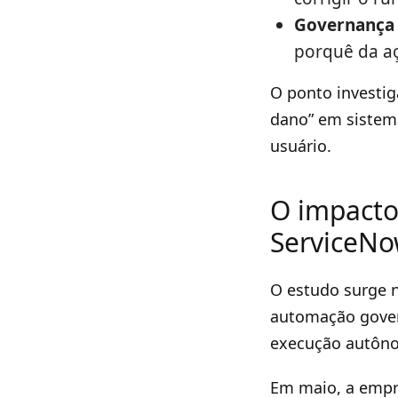
Governança 
porquê da a
O ponto investig
dano” em sistem
usuário.
O impacto
ServiceN
O estudo surge 
automação gover
execução autôno
Em maio, a empr