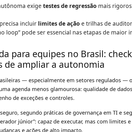
autônoma exige
testes de regressão
mais rigoro
recisa incluir
limites de ação
e trilhas de auditor
 loop” pode ser essencial nas etapas de maior i
 para equipes no Brasil: checkl
es de ampliar a autonomia
asileiras — especialmente em setores regulados —
r uma agenda menos glamourosa: qualidade de dados,
enho de exceções e controles.
eguro, segundo práticas de governança em TI e segu
rador júnior”: capaz de executar, mas com limites e
danças e ações de alto impacto.