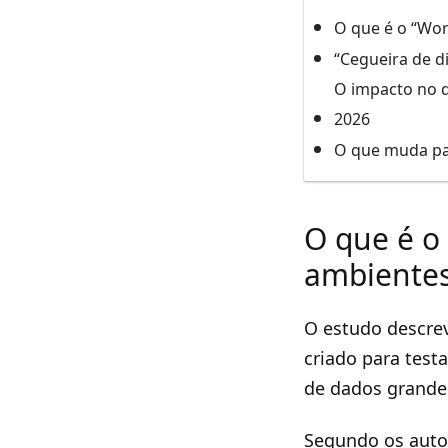
O que é o “Wor
“Cegueira de 
O impacto no 
2026
O que muda par
O que é o 
ambientes
O estudo descre
criado para test
de dados grandes
Segundo os autor