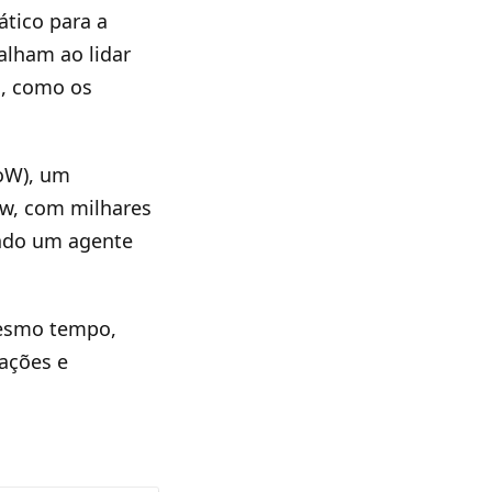
tico para a
alham ao lidar
s, como os
WoW), um
ow, com milhares
ando um agente
 mesmo tempo,
ações e