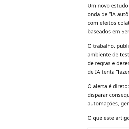
Um novo estudo 
onda de “IA aut
com efeitos cola
baseados em Se
O trabalho, publ
ambiente de tes
de regras e deze
de IA tenta “faze
O alerta é diret
disparar consequ
automações, gera
O que este artig