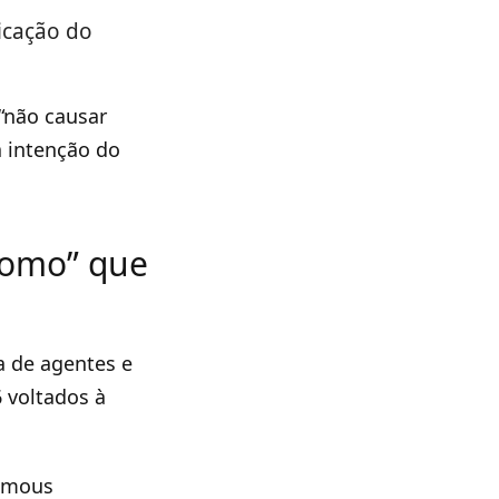
icação do
 “não causar
 intenção do
nomo” que
a de agentes e
 voltados à
nomous