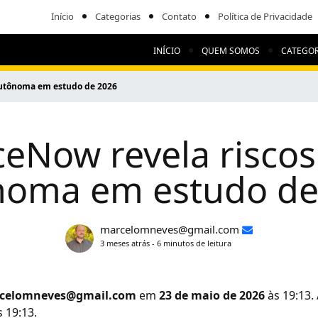
Início
Categorias
Contato
Política de Privacidade
INÍCIO
QUEM SOMOS
CATEGOR
 autônoma em estudo de 2026
ceNow revela riscos
noma em estudo de
marcelomneves@gmail.com
3 meses atrás - 6 minutos de leitura
celomneves@gmail.com
em
23 de maio de 2026
às 19:13.
 19:13.