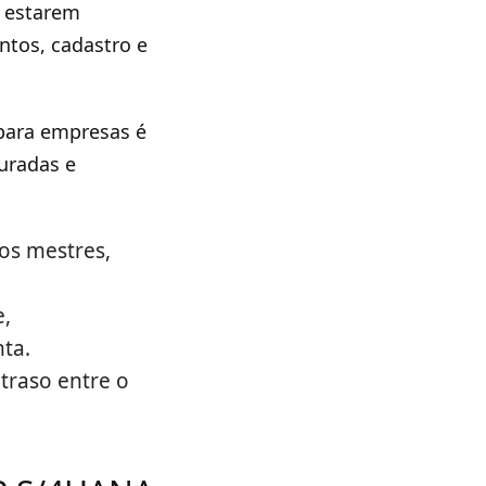
r estarem
ntos, cadastro e
para empresas é
uradas e
os mestres,
e,
ta.
traso entre o