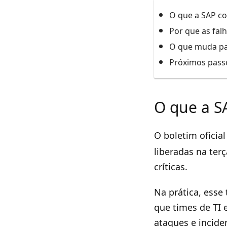
O que a SAP co
Por que as fal
O que muda p
Próximos passo
O que a S
O boletim oficial
liberadas na ter
críticas.
Na prática, esse
que times de TI 
ataques e incide