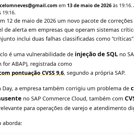
celomneves@gmail.com
em
13 de maio de 2026
às 19:16.
 19:16.
em 12 de maio de 2026 um novo pacote de correções
el de alerta em empresas que operam sistemas crític
unto inclui duas falhas classificadas como “críticas”
injeção de SQL
clo é uma vulnerabilidade de
no SA
h for ABAP), registrada como
 com pontuação CVSS 9,6
, segundo a própria SAP.
 Day, a empresa também corrigiu um problema de
ausente
CVS
no SAP Commerce Cloud, também com
elevante para operações de varejo e atendimento dig
o aborda: