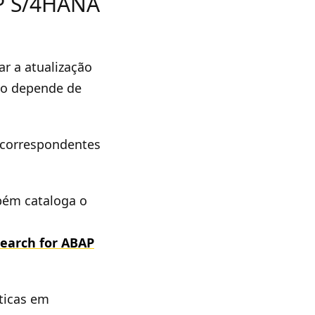
P S/4HANA
ar a atualização
to depende de
 correspondentes
bém cataloga o
Search for ABAP
íticas em