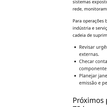
sistemas expost
rede, monitoramen
Para operações b
indústria e serv
cadeia de supri
Revisar urgê
externas.
Checar conta
componentes
Planejar jan
emissão e pe
Próximos 