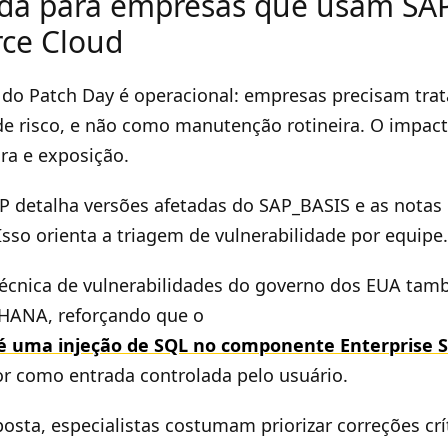
da para empresas que usam SA
ce Cloud
 do Patch Day é operacional: empresas precisam trat
 risco, e não como manutenção rotineira. O impac
ura e exposição.
P detalha versões afetadas do SAP_BASIS e as notas
Isso orienta a triagem de vulnerabilidade por equipe.
técnica de vulnerabilidades do governo dos EUA tam
HANA, reforçando que o
é uma injeção de SQL no componente Enterprise 
or como entrada controlada pelo usuário.
posta, especialistas costumam priorizar correções cr