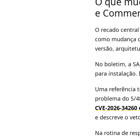
O que mu
e Commer
O recado central
como mudança de
versão, arquitet
No boletim, a SA
para instalação. 
Uma referência 
problema do S/4
CVE-2026-34260 
e descreve o vet
Na rotina de res