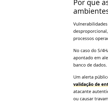
Por que as
ambientes
Vulnerabilidade
desproporcional,
processos operac
No caso do S/4HA
apontado em aler
banco de dados.
Um alerta públic
validação de en
atacante autent
ou causar trava