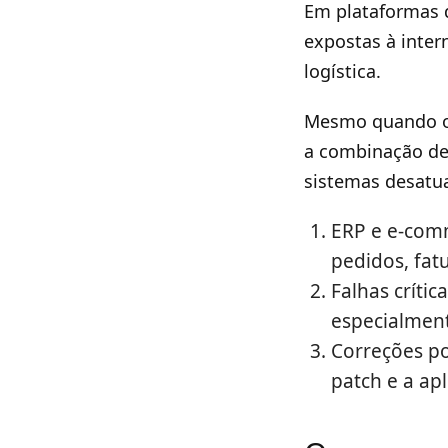
Em plataformas d
expostas à inter
logística.
Mesmo quando o 
a combinação de
sistemas desatua
ERP e e-comm
pedidos, fat
Falhas críti
especialmen
Correções po
patch e a apl