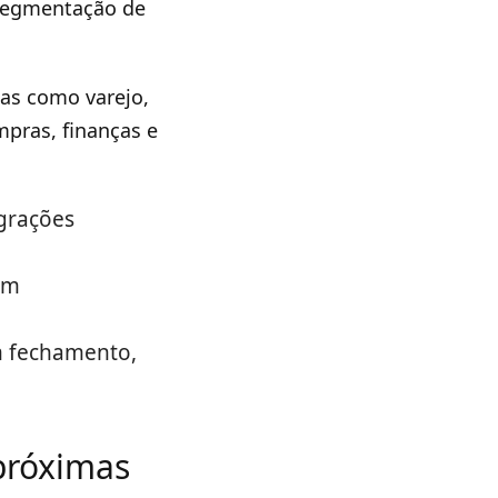
 segmentação de
eas como varejo,
pras, finanças e
grações
em
em fechamento,
próximas