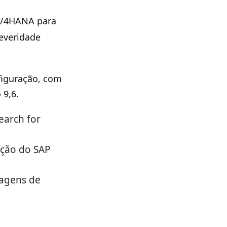
 S/4HANA para
everidade
figuração, com
 9,6.
earch for
ação do SAP
cagens de