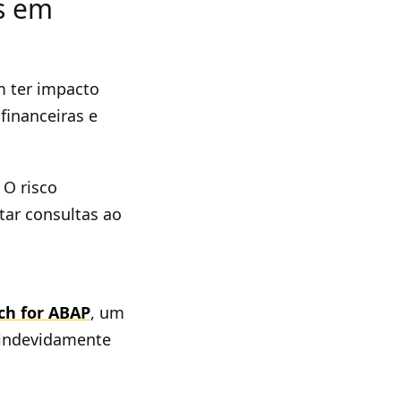
as em
m ter impacto
financeiras e
 O risco
tar consultas ao
ch for ABAP
, um
 indevidamente