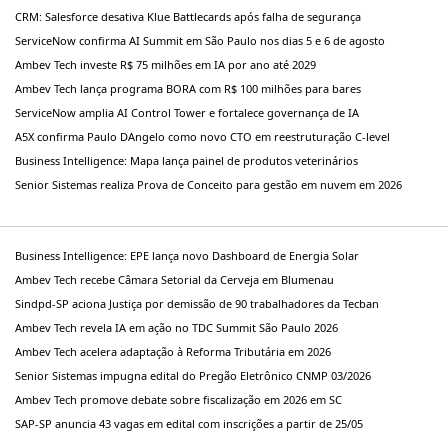
CRM: Salesforce desativa Klue Battlecards após falha de segurança
ServiceNow confirma AI Summit em São Paulo nos dias 5 e 6 de agosto
Ambev Tech investe R$ 75 milhões em IA por ano até 2029
Ambev Tech lança programa BORA com R$ 100 milhões para bares
ServiceNow amplia AI Control Tower e fortalece governança de IA
A5X confirma Paulo DAngelo como novo CTO em reestruturação C-level
Business Intelligence: Mapa lança painel de produtos veterinários
Senior Sistemas realiza Prova de Conceito para gestão em nuvem em 2026
Business Intelligence: EPE lança novo Dashboard de Energia Solar
Ambev Tech recebe Câmara Setorial da Cerveja em Blumenau
Sindpd-SP aciona Justiça por demissão de 90 trabalhadores da Tecban
Ambev Tech revela IA em ação no TDC Summit São Paulo 2026
Ambev Tech acelera adaptação à Reforma Tributária em 2026
Senior Sistemas impugna edital do Pregão Eletrônico CNMP 03/2026
Ambev Tech promove debate sobre fiscalização em 2026 em SC
SAP-SP anuncia 43 vagas em edital com inscrições a partir de 25/05